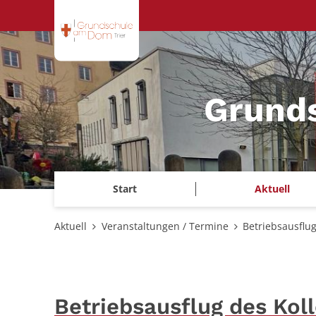
Zum Inhalt springen
Grund
Start
Aktuell
Aktuell
Veranstaltungen / Termine
Betriebsausflu
Betriebsausflug des Ko