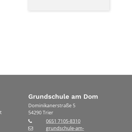
Grundschule am Dom
Dominikanerstraße 5
t
54290
Trier
0651 7105-8310
grundschule-am-